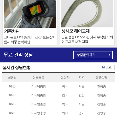
샷시모 헤어교체
외풍차단
단열 성능 UP! 오래된 샷시 부식된 모헤
실내온도 UP! 냉난방비 절감! 모든 샷시
어 교체로 새것 처럼
틈새 외풍 완벽차단
실시간 상담현황
신청일
상품종류
신청자
지역
진행상황
08-06
미세방충망
박○○
서울
진행중
08-06
미세방충망
김○○
인천
진행중
08-06
미세방충망
박○○
서울
진행중
08-06
미세방충망
최○○
경기
진행중