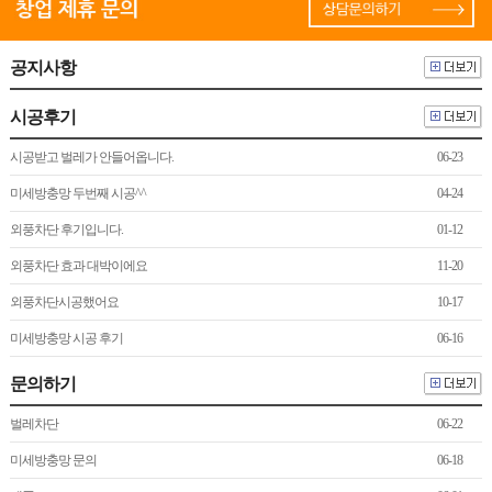
공지사항
시공후기
시공받고 벌레가 안들어옵니다.
06-23
미세방충망 두번째 시공^^
04-24
외풍차단 후기입니다.
01-12
외풍차단 효과 대박이에요
11-20
외풍차단시공했어요
10-17
미세방충망 시공 후기
06-16
문의하기
벌레차단
06-22
미세방충망 문의
06-18