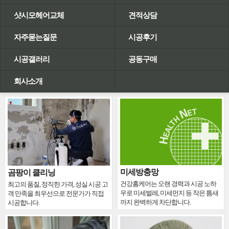
샷시모헤어교체
견적상담
자주묻는질문
시공후기
시공갤러리
공동구매
회사소개
미세방충망
곰팡이 클리닝
건강홈케어는 오랜 경력과 시공 노하
최고의 품질, 정직한 가격, 성실 시공 고
우로 미세벌레, 미세먼지 등 작은 틈새
객 만족을 최우선으로 전문가가 직접
까지 완벽하게 차단합니다.
시공합니다.