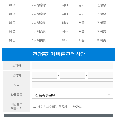
08-06
미세방충망
서○○
경기
진행중
08-06
미세방충망
김○○
경기
진행중
08-06
미세방충망
허○○
서울
진행중
08-05
미세방충망
이○○
서울
진행중
08-05
미세방충망
유○○
서울
진행중
건강홈케어 빠른 견적 상담
고객명
연락처
-
-
지역
상품종류
개인정보
개인정보수집/이용동의 |
약관보기
취급방침