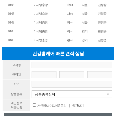
08-08
미세방충망
유○○
서울
진행중
08-08
미세방충망
서○○
서울
진행중
08-08
미세방충망
정○○
서울
진행중
08-08
미세방충망
이○○
경기
진행중
08-08
미세방충망
황○○
경기
진행중
건강홈케어 빠른 견적 상담
고객명
연락처
-
-
지역
상품종류
개인정보
개인정보수집/이용동의 |
약관보기
취급방침