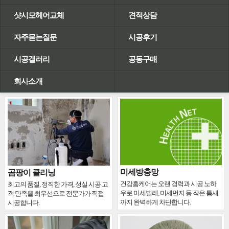
샷시모헤어교체
견적상담
자주묻는질문
시공후기
시공갤러리
공동구매
회사소개
미세방충망
곰팡이 클리닝
건강홈케어는 오랜 경력과 시공 노하
최고의 품질, 정직한 가격, 성실 시공 고
우로 미세벌레, 미세먼지 등 작은 틈새
객 만족을 최우선으로 전문가가 직접
까지 완벽하게 차단합니다.
시공합니다.