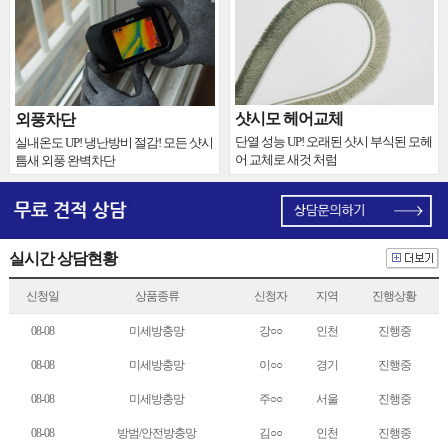
샷시모 헤어교체
외풍차단
단열 성능 UP! 오래된 샷시 부식된 모헤
실내온도 UP! 냉난방비 절감! 모든 샷시
어 교체로 새것 처럼
틈새 외풍 완벽차단
실시간 상담현황
신청일
상품종류
신청자
지역
진행상황
08-08
미세방충망
강○○
인천
진행중
08-08
미세방충망
이○○
경기
진행중
08-08
미세방충망
주○○
서울
진행중
08-08
방범/안전방충망
김○○
인천
진행중