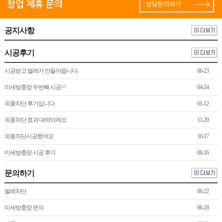
공지사항
시공후기
시공받고 벌레가 안들어옵니다.
06-23
미세방충망 두번째 시공^^
04-24
외풍차단 후기입니다.
01-12
외풍차단 효과 대박이에요
11-20
외풍차단시공했어요
10-17
미세방충망 시공 후기
06-16
문의하기
벌레차단
06-22
미세방충망 문의
06-18